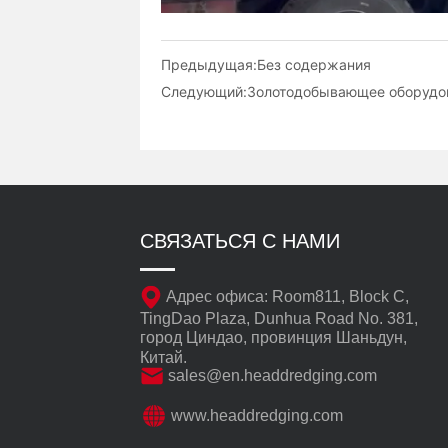
Предыдущая:
Без содержания
Следующий:
Золотодобывающее оборудов
СВЯЗАТЬСЯ С НАМИ
Адрес офиса: Room811, Block C,
TingDao Plaza, Dunhua Road No. 381,
город Циндао, провинция Шаньдун,
Китай.
sales@en.headdredging.com
www.headdredging.com