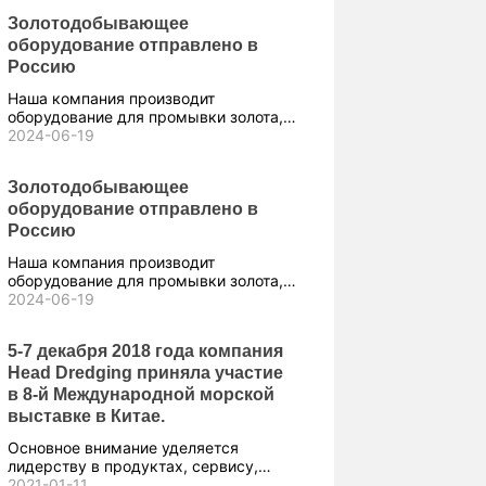
Золотодобывающее
оборудование отправлено в
Россию
Наша компания производит
оборудование для промывки золота,
такое как установки для промывки
2024-06-19
золота, приспособления и желоба.
Золотодобывающее
оборудование отправлено в
Россию
Наша компания производит
оборудование для промывки золота,
такое как установки для промывки
2024-06-19
золота, приспособления и желоба.
5-7 декабря 2018 года компания
Head Dredging приняла участие
в 8-й Международной морской
выставке в Китае.
Основное внимание уделяется
лидерству в продуктах, сервису,
стоимости, безопасности и
2021-01-11