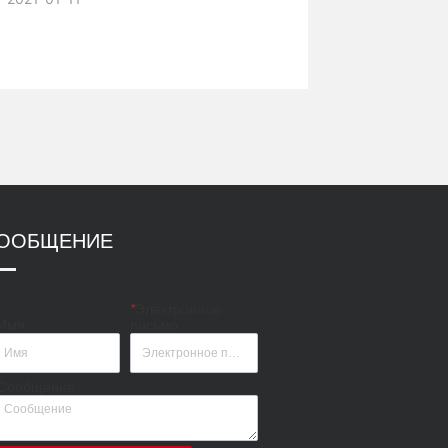
эффективности, что позволит нам и
дальше заниматься тяжелой
промышленностью. Мы будем
постоянно инвестировать в людские
ресурсы и техническое
обслуживание, чтобы помочь нашим
клиентам в решении
дноуглубительных работ, проекта
очистки воды, работы по разделению
горных работ, проекта теплицы и т. Д.
ООБЩЕНИЕ
*
Электронное
Имя
письмо
Сообщение