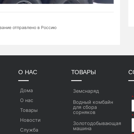
ание отправлено в Россию
О НАС
ТОВАРЫ
С
Дома
Земснаряд
*
О нас
Водный комбайн
для сбора
Товары
сорняков
*
Новости
Золотодобывающая
машина
Служба